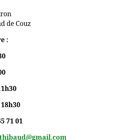
tron
ud de Couz
e :
30
00
11h30
– 18h30
65 71 01
sthibaud@gmail.com