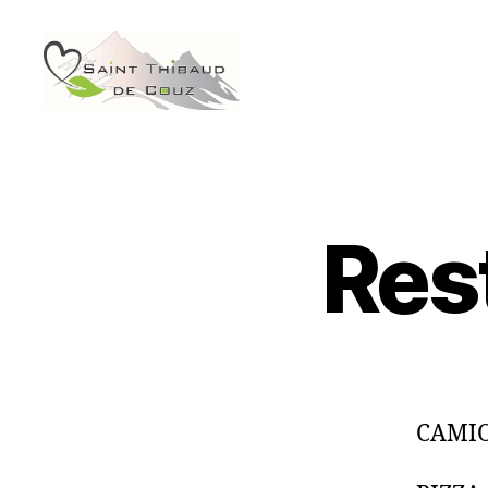
Saint
Thibaud
de
Couz
Res
CAMIO