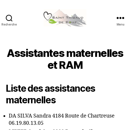
Recherche
Menu
Saint
Thibaud
de
Couz
Assistantes maternelles
et RAM
Liste des assistances
maternelles
DA SILVA Sandra 4184 Route de Chartreuse
06.19.80.13.05