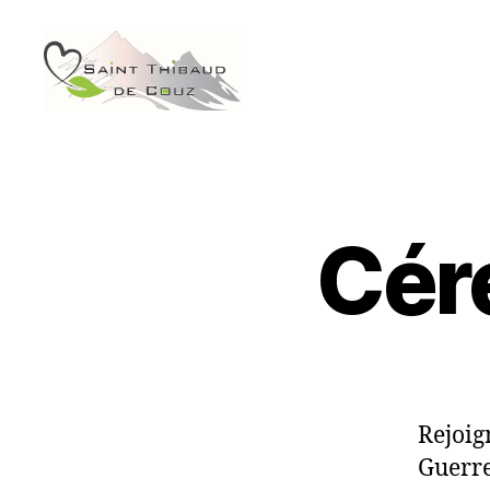
Saint
Thibaud
de
Couz
Cér
Rejoig
Guerre