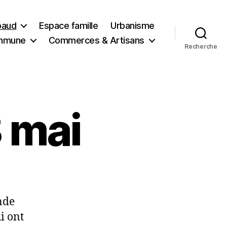
ibaud
Espace famille
Urbanisme
ommune
Commerces & Artisans
Recherche
 mai
nde
i ont