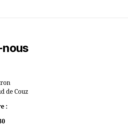
-nous
tron
ud de Couz
e :
30