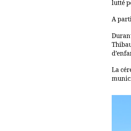
lutté p
A part
Durant
Thibau
d’enfa
La cér
munici