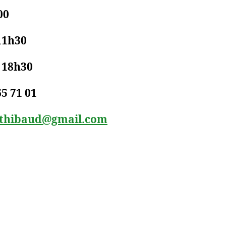
00
11h30
– 18h30
65 71 01
sthibaud@gmail.com