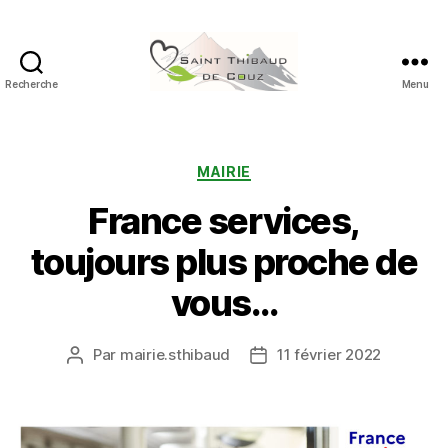
Recherche
Menu
Saint
Thibaud
de
Couz
Catégories
MAIRIE
France services,
toujours plus proche de
vous…
Par
mairie.sthibaud
11 février 2022
Auteur
Date
de
de
l’article
l’article